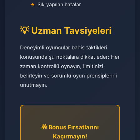
Sık yapılan hatalar
💡 Uzman Tavsiyeleri
Deneyimli oyuncular bahis taktikleri
konusunda şu noktalara dikkat eder: Her
zaman kontrollü oynayın, limitinizi
belirleyin ve sorumlu oyun prensiplerini
unutmayın.
🎁 Bonus Fırsatlarını
Kaçırmayın!