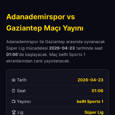
Adanademirspor vs
Gaziantep Maçı Yayını
Adanademirspor ile Gaziantep arasında oynanacak
Süper Lig mücadelesi
2026-04-23
tarihinde saat
01:06
'de başlayacak. Maç beIN Sports 1
ekranlarından canlı yayınlanacak.
📅 Tarih
2026-04-23
⏰ Saat
01:06
📺 Yayıncı
beIN Sports 1
🏆 Lig
Süper Lig