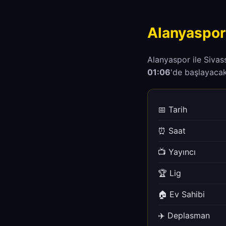
Alanyaspor
Alanyaspor ile Siva
01:06
'de başlayacak
📅 Tarih
⏰ Saat
📺 Yayıncı
🏆 Lig
🏠 Ev Sahibi
✈️ Deplasman