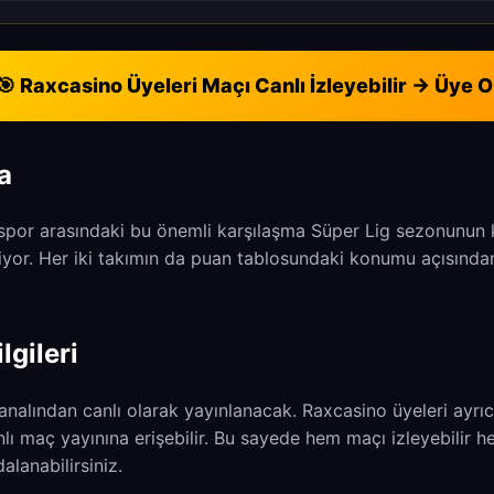
🎯 Raxcasino Üyeleri Maçı Canlı İzleyebilir → Üye O
a
spor arasındaki bu önemli karşılaşma Süper Lig sezonunun k
iliyor. Her iki takımın da puan tablosundaki konumu açısınd
lgileri
nalından canlı olarak yayınlanacak. Raxcasino üyeleri ayrı
nlı maç yayınına erişebilir. Bu sayede hem maçı izleyebilir h
lanabilirsiniz.