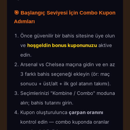
🎯 Başlangıç Seviyesi İçin Combo Kupon
Adımları
Önce güvenilir bir bahis sitesine üye olun
ve
hoşgeldin bonus kuponunuzu
aktive
edin.
Arsenal vs Chelsea maçına gidin ve en az
3 farklı bahis seçeneği ekleyin (ör: maç
sonucu + üst/alt + ilk gol atanın takımı).
Seçimlerinizi "Kombine / Combo" moduna
alın; bahis tutarını girin.
Kupon oluşturulunca
çarpan oranını
kontrol edin — combo kuponda oranlar