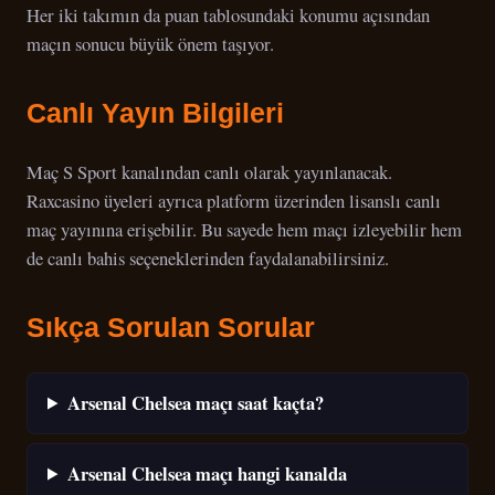
Her iki takımın da puan tablosundaki konumu açısından
maçın sonucu büyük önem taşıyor.
Canlı Yayın Bilgileri
Maç S Sport kanalından canlı olarak yayınlanacak.
Raxcasino üyeleri ayrıca platform üzerinden lisanslı canlı
maç yayınına erişebilir. Bu sayede hem maçı izleyebilir hem
de canlı bahis seçeneklerinden faydalanabilirsiniz.
Sıkça Sorulan Sorular
Arsenal Chelsea maçı saat kaçta?
Arsenal Chelsea maçı hangi kanalda