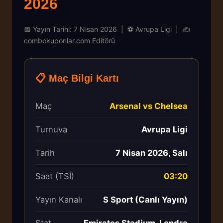
2026
📅 Yayın Tarihi: 7 Nisan 2026 | ⚽ Avrupa Ligi | ✍️
combokuponlar.com Editörü
📋 Maç Bilgi Kartı
Maç
Arsenal vs Chelsea
Turnuva
Avrupa Ligi
Tarih
7 Nisan 2026, Salı
Saat (TSİ)
03:20
Yayın Kanalı
S Sport (Canlı Yayın)