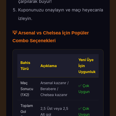
çarpılarak büyür!
Kuponunuzu onaylayın ve maçı heyecanla
izleyin.
💡 Arsenal vs Chelsea İçin Popüler
Combo Seçenekleri
Yeni Üye
Bahis
Açıklama
İçin
Türü
Uygunluk
Maç
Arsenal kazanır /
✅ Çok
Sonucu
Berabere /
Uygun
(1X2)
Chelsea kazanır
Toplam
2,5 Üst veya 2,5
✅ Çok
Gol
Alt gol
Uygun