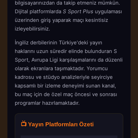
bilgisayarınızdan da takip etmeniz mümkün.
Dijital platformlarda
S Sport Plus
uygulaması
üzerinden giriş yaparak maçı kesintisiz
izleyebilirsiniz.
İngiliz derbilerinin Türkiye'deki yayın
haklarını uzun süredir elinde bulunduran S
Sport, Avrupa Ligi karşılaşmalarını da düzenli
olarak ekranlara taşımaktadır. Yorumcu
kadrosu ve stüdyo analizleriyle seyirciye
kapsamlı bir izleme deneyimi sunan kanal,
bu maç için de özel maç öncesi ve sonrası
programlar hazırlamaktadır.
📺 Yayın Platformları Özeti