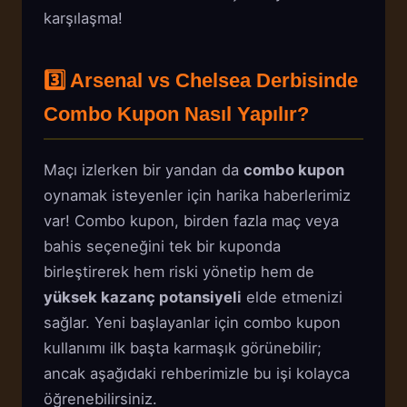
karşılaşma!
3️⃣ Arsenal vs Chelsea Derbisinde
Combo Kupon Nasıl Yapılır?
Maçı izlerken bir yandan da
combo kupon
oynamak isteyenler için harika haberlerimiz
var! Combo kupon, birden fazla maç veya
bahis seçeneğini tek bir kuponda
birleştirerek hem riski yönetip hem de
yüksek kazanç potansiyeli
elde etmenizi
sağlar. Yeni başlayanlar için combo kupon
kullanımı ilk başta karmaşık görünebilir;
ancak aşağıdaki rehberimizle bu işi kolayca
öğrenebilirsiniz.