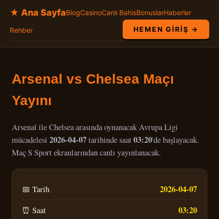
★ Ana Sayfa
Blog
Casino
Canlı Bahis
Bonuslar
Haberler
HEMEN GIRIŞ →
Rehber
Arsenal vs Chelsea Maçı
Yayını
Arsenal ile Chelsea arasında oynanacak Avrupa Ligi
2026-04-07
03:20
mücadelesi
tarihinde saat
'de başlayacak.
Maç S Sport ekranlarından canlı yayınlanacak.
2026-04-07
📅 Tarih
03:20
⏰ Saat