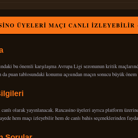
SINO ÜYELERI MAÇI CANLI İZLEYEBILIR
a
ındaki bu önemli karşılaşma Avrupa Ligi sezonunun kritik maçlarınd
ın da puan tablosundaki konumu açısından maçın sonucu büyük önem t
lgileri
canlı olarak yayınlanacak. Raxcasino üyeleri ayrıca platform üzerind
sayede hem maçı izleyebilir hem de canlı bahis seçeneklerinden fayda
n Sorular