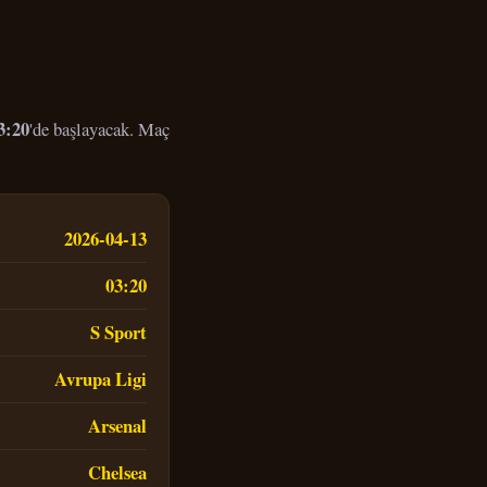
3:20
'de başlayacak. Maç
2026-04-13
03:20
S Sport
Avrupa Ligi
Arsenal
Chelsea