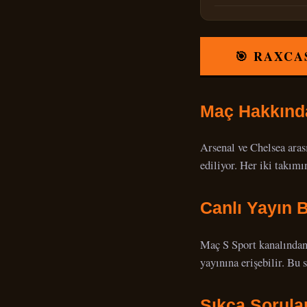
🎯 RAXCA
Maç Hakkınd
Arsenal ve Chelsea aras
ediliyor. Her iki takım
Canlı Yayın Bi
Maç S Sport kanalından 
yayınına erişebilir. Bu 
Sıkça Sorula