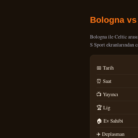
Bologna vs 
Bologna ile Celtic ara
S Sport ekranlarından c
📅 Tarih
⏰ Saat
📺 Yayıncı
🏆 Lig
🏠 Ev Sahibi
✈️ Deplasman