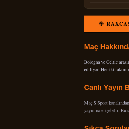
🎯 RAXCA
Maç Hakkınd
Bologna ve Celtic arası
ediliyor. Her iki takım
Canlı Yayın Bi
Maç S Sport kanalından 
yayınına erişebilir. Bu 
Sıkça Sorula