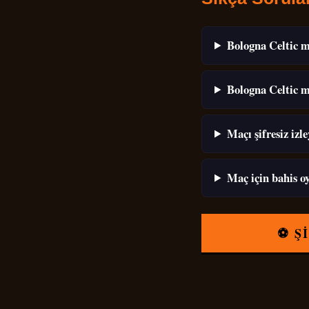
Bologna Celtic m
Bologna Celtic m
Maçı şifresiz izl
Maç için bahis o
⚽ Ş