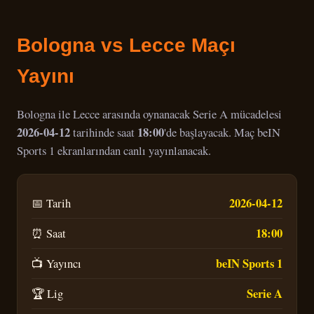
Bologna vs Lecce Maçı
Yayını
Bologna ile Lecce arasında oynanacak Serie A mücadelesi
2026-04-12
18:00
tarihinde saat
'de başlayacak. Maç beIN
Sports 1 ekranlarından canlı yayınlanacak.
2026-04-12
📅 Tarih
18:00
⏰ Saat
beIN Sports 1
📺 Yayıncı
Serie A
🏆 Lig