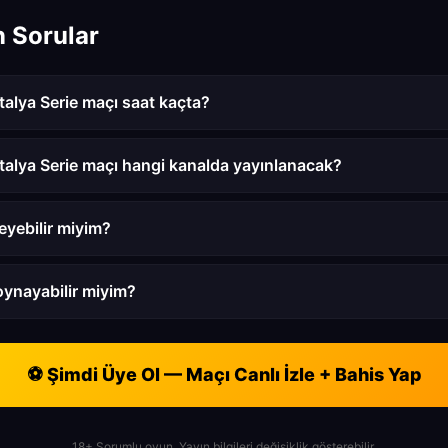
n Sorular
alya Serie maçı saat kaçta?
alya Serie maçı hangi kanalda yayınlanacak?
leyebilir miyim?
oynayabilir miyim?
⚽ Şimdi Üye Ol — Maçı Canlı İzle + Bahis Yap
18+ Sorumlu oyun. Yayın bilgileri değişiklik gösterebilir.