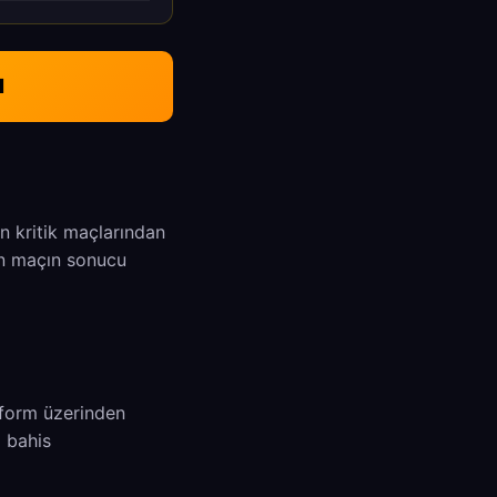
l
n kritik maçlarından
an maçın sonucu
tform üzerinden
ı bahis