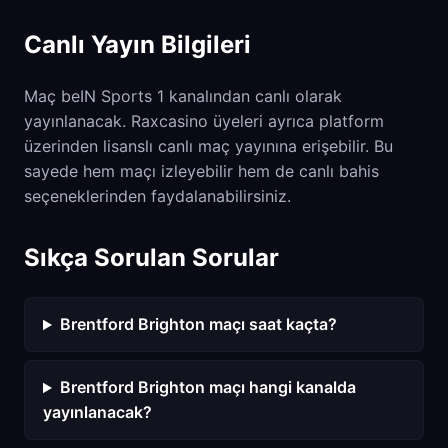
Canlı Yayın Bilgileri
Maç beIN Sports 1 kanalından canlı olarak
yayınlanacak. Raxcasino üyeleri ayrıca platform
üzerinden lisanslı canlı maç yayınına erişebilir. Bu
sayede hem maçı izleyebilir hem de canlı bahis
seçeneklerinden faydalanabilirsiniz.
Sıkça Sorulan Sorular
Brentford Brighton maçı saat kaçta?
Brentford Brighton maçı hangi kanalda
yayınlanacak?