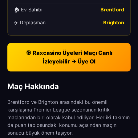
🏠 Ev Sahibi
Brentford
✈️ Deplasman
Brighton
🎯 Raxcasino Üyeleri Maçı Canlı
İzleyebilir → Üye Ol
Maç Hakkında
Brentford ve Brighton arasındaki bu önemli
karşılaşma Premier League sezonunun kritik
maçlarından biri olarak kabul ediliyor. Her iki takımın
da puan tablosundaki konumu açısından maçın
sonucu büyük önem taşıyor.