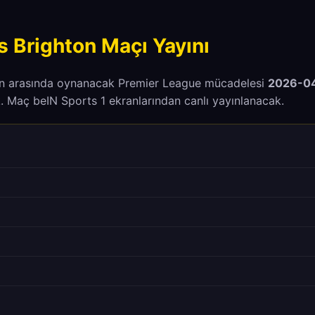
s Brighton Maçı Yayını
ton arasında oynanacak Premier League mücadelesi
2026-0
. Maç beIN Sports 1 ekranlarından canlı yayınlanacak.