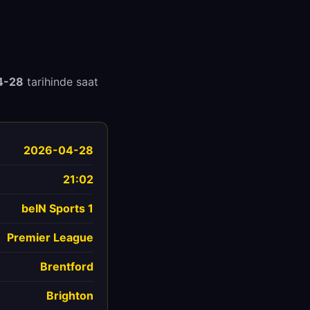
4-28
tarihinde saat
2026-04-28
21:02
beIN Sports 1
Premier League
Brentford
Brighton