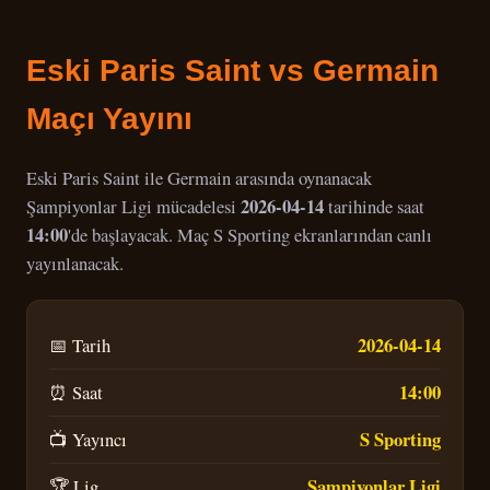
Eski Paris Saint vs Germain
Maçı Yayını
Eski Paris Saint ile Germain arasında oynanacak
2026-04-14
Şampiyonlar Ligi mücadelesi
tarihinde saat
14:00
'de başlayacak. Maç S Sporting ekranlarından canlı
yayınlanacak.
2026-04-14
📅 Tarih
14:00
⏰ Saat
S Sporting
📺 Yayıncı
Şampiyonlar Ligi
🏆 Lig