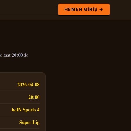
HEMEN GIRIŞ →
20:00
e saat
'de
2026-04-08
20:00
beIN Sports 4
Süper Lig