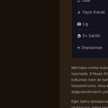
⏰ Saat
📡 Yayın Kanalı
🏟️ Lig
🏠 Ev Sahibi
✈️ Deplasman
Merhaba combo kupon
hazırladık. 8 Nisan 2
tutkunları hem de bah
izleyebilirsiniz. Ama
değerlendirmenin yoll
Eğer bahis dünyasına
oluşturulur, hangi pr