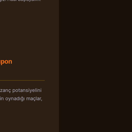
upon
zanç potansiyelini
nin oynadığı maçlar,