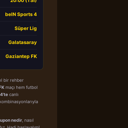
20:00 (TSİ)
beIN Sports 4
Süper Lig
Galatasaray
Gaziantep FK
l bir rehber
FK
maçı hem futbol
4'te
canlı
 kombinasyonlarıyla
upon nedir
, nasıl
ız. Hadi başlayalım!