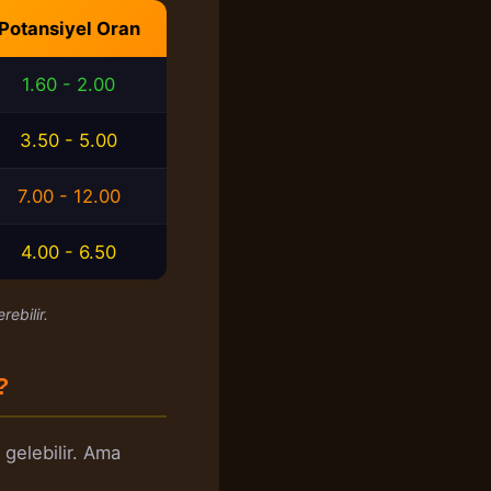
Potansiyel Oran
1.60 - 2.00
3.50 - 5.00
7.00 - 12.00
4.00 - 6.50
rebilir.
?
gelebilir. Ama