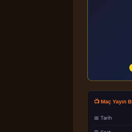
📺 Maç Yayın Bi
📅 Tarih