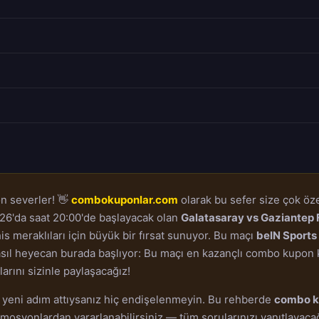
 severler! 👋
combokuponlar.com
olarak bu sefer size çok öze
026'da saat 20:00'de başlayacak olan
Galatasaray vs Gaziantep 
is meraklıları için büyük bir fırsat sunuyor. Bu maçı
beIN Sports 
 asıl heyecan burada başlıyor: Bu maçı en kazançlı combo kupon
arını sizinle paylaşacağız!
 yeni adım attıysanız hiç endişelenmeyin. Bu rehberde
combo k
omosyonlardan yararlanabilirsiniz — tüm sorularınızı yanıtlayacağ