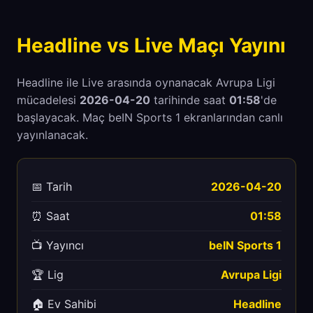
Headline vs Live Maçı Yayını
Headline ile Live arasında oynanacak Avrupa Ligi
mücadelesi
2026-04-20
tarihinde saat
01:58
'de
başlayacak. Maç beIN Sports 1 ekranlarından canlı
yayınlanacak.
📅 Tarih
2026-04-20
⏰ Saat
01:58
📺 Yayıncı
beIN Sports 1
🏆 Lig
Avrupa Ligi
🏠 Ev Sahibi
Headline