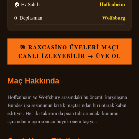
Hoffenheim
🏠 Ev Sahibi
Wolfsburg
✈️ Deplasman
🎯 RAXCASINO ÜYELERI MAÇI
CANLI İZLEYEBILIR → ÜYE OL
Maç Hakkında
Hoffenheim ve Wolfsburg arasındaki bu önemli karşılaşma
Bundesliga sezonunun kritik maçlarından biri olarak kabul
ediliyor. Her iki takımın da puan tablosundaki konumu
açısından maçın sonucu büyük önem taşıyor.