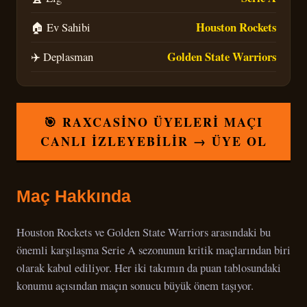
Houston Rockets
🏠 Ev Sahibi
Golden State Warriors
✈️ Deplasman
🎯 RAXCASINO ÜYELERI MAÇI
CANLI İZLEYEBILIR → ÜYE OL
Maç Hakkında
Houston Rockets ve Golden State Warriors arasındaki bu
önemli karşılaşma Serie A sezonunun kritik maçlarından biri
olarak kabul ediliyor. Her iki takımın da puan tablosundaki
konumu açısından maçın sonucu büyük önem taşıyor.