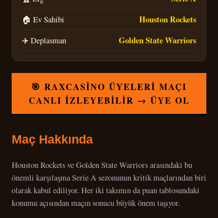
Houston Rockets
🏠 Ev Sahibi
Golden State Warriors
✈️ Deplasman
🎯 RAXCASINO ÜYELERI MAÇI
CANLI İZLEYEBILIR → ÜYE OL
Maç Hakkında
Houston Rockets ve Golden State Warriors arasındaki bu
önemli karşılaşma Serie A sezonunun kritik maçlarından biri
olarak kabul ediliyor. Her iki takımın da puan tablosundaki
konumu açısından maçın sonucu büyük önem taşıyor.