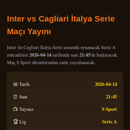
Inter vs Cagliari İtalya Serie
Maçı Yayını
Inter ile Cagliari İtalya Serie arasında oynanacak Serie A
2026-04-14
21:45
mücadelesi
tarihinde saat
'de başlayacak.
Maç S Sport ekranlarından canlı yayınlanacak.
2026-04-14
📅 Tarih
21:45
⏰ Saat
S Sport
📺 Yayıncı
Serie A
🏆 Lig