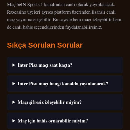
Maç beIN Sports 1 kanalından canlı olarak yayınlanacak.
Raxcasino üyeleri ayrıca platform üzerinden lisanslı canlı
maç yayınına erişebilir. Bu sayede hem maçı izleyebilir hem
de canlı bahis seçeneklerinden faydalanabilirsiniz.
Sıkça Sorulan Sorular
Inter Pisa maçı saat kaçta?
Inter Pisa maçı hangi kanalda yayınlanacak?
Maçı şifresiz izleyebilir miyim?
Maç için bahis oynayabilir miyim?