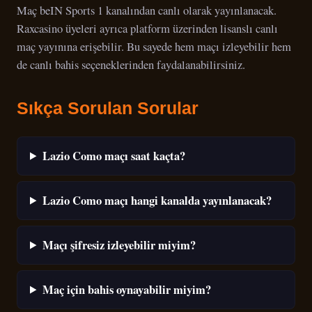
Maç beIN Sports 1 kanalından canlı olarak yayınlanacak.
Raxcasino üyeleri ayrıca platform üzerinden lisanslı canlı
maç yayınına erişebilir. Bu sayede hem maçı izleyebilir hem
de canlı bahis seçeneklerinden faydalanabilirsiniz.
Sıkça Sorulan Sorular
Lazio Como maçı saat kaçta?
Lazio Como maçı hangi kanalda yayınlanacak?
Maçı şifresiz izleyebilir miyim?
Maç için bahis oynayabilir miyim?