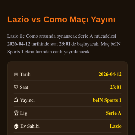
Lazio vs Como Maçı Yayını
Lazio ile Como arasında oynanacak Serie A mücadelesi
2026-04-12
23:01
tarihinde saat
'de başlayacak. Maç beIN
Sports 1 ekranlarından canlı yayınlanacak.
2026-04-12
📅 Tarih
23:01
⏰ Saat
beIN Sports 1
📺 Yayıncı
Serie A
🏆 Lig
Lazio
🏠 Ev Sahibi