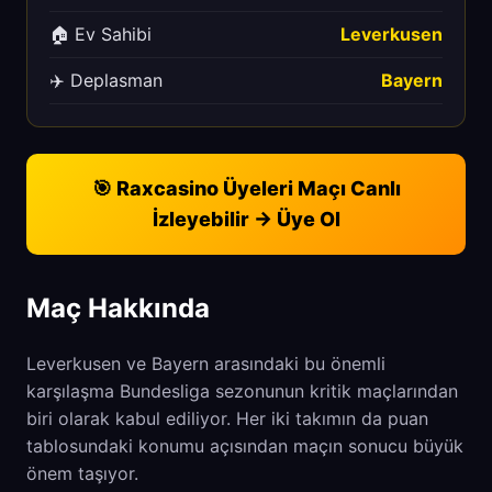
🏠 Ev Sahibi
Leverkusen
✈️ Deplasman
Bayern
🎯 Raxcasino Üyeleri Maçı Canlı
İzleyebilir → Üye Ol
Maç Hakkında
Leverkusen ve Bayern arasındaki bu önemli
karşılaşma Bundesliga sezonunun kritik maçlarından
biri olarak kabul ediliyor. Her iki takımın da puan
tablosundaki konumu açısından maçın sonucu büyük
önem taşıyor.