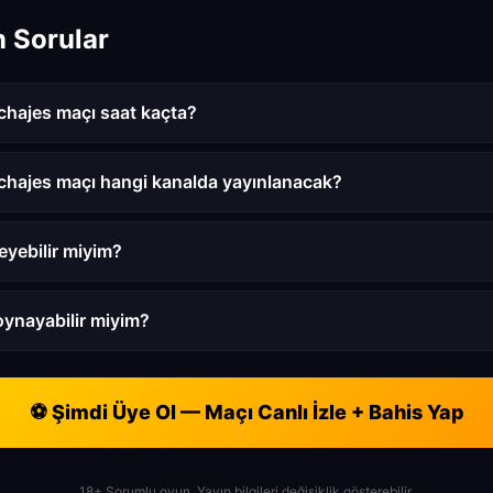
n Sorular
ichajes maçı saat kaçta?
ichajes maçı hangi kanalda yayınlanacak?
leyebilir miyim?
oynayabilir miyim?
⚽ Şimdi Üye Ol — Maçı Canlı İzle + Bahis Yap
18+ Sorumlu oyun. Yayın bilgileri değişiklik gösterebilir.