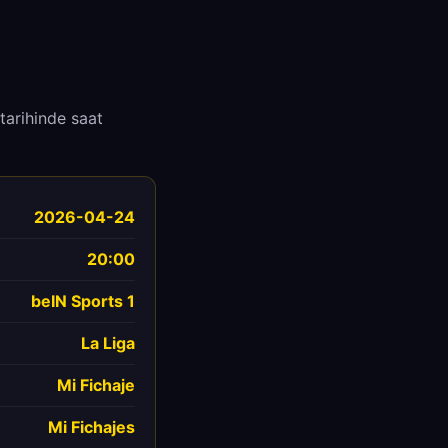
tarihinde saat
2026-04-24
20:00
beIN Sports 1
La Liga
Mi Fichaje
Mi Fichajes