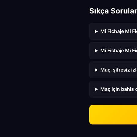
Sıkça Sorula
Mi Fichaje Mi F
Mi Fichaje Mi F
Maçı şifresiz iz
Maç için bahis 