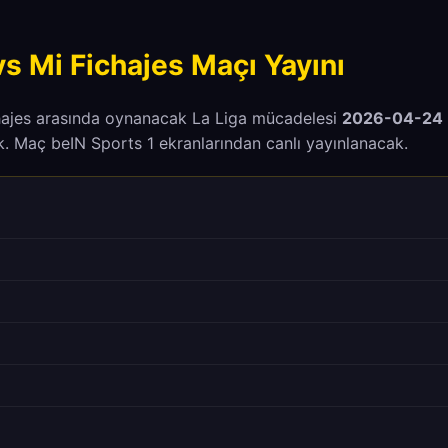
vs Mi Fichajes Maçı Yayını
chajes arasında oynanacak La Liga mücadelesi
2026-04-24
. Maç beIN Sports 1 ekranlarından canlı yayınlanacak.