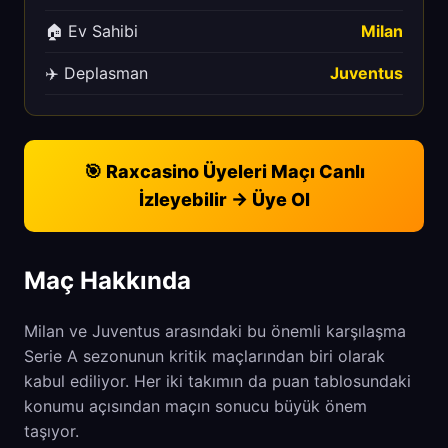
🏠 Ev Sahibi
Milan
✈️ Deplasman
Juventus
🎯 Raxcasino Üyeleri Maçı Canlı
İzleyebilir → Üye Ol
Maç Hakkında
Milan ve Juventus arasındaki bu önemli karşılaşma
Serie A sezonunun kritik maçlarından biri olarak
kabul ediliyor. Her iki takımın da puan tablosundaki
konumu açısından maçın sonucu büyük önem
taşıyor.