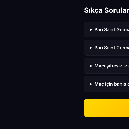
Sıkça Sorula
Pari Saint Germ
Pari Saint Germ
Maçı şifresiz iz
Maç için bahis 