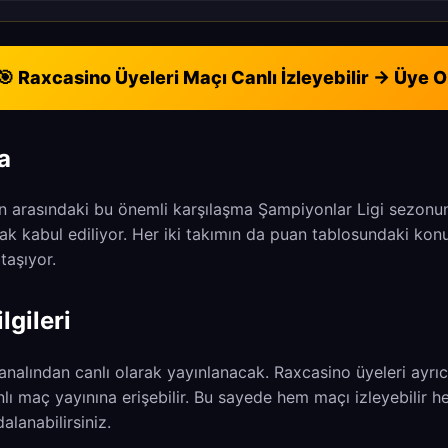
🎯 Raxcasino Üyeleri Maçı Canlı İzleyebilir → Üye O
a
n arasındaki bu önemli karşılaşma Şampiyonlar Ligi sezonun
rak kabul ediliyor. Her iki takımın da puan tablosundaki ko
aşıyor.
lgileri
nalından canlı olarak yayınlanacak. Raxcasino üyeleri ayrı
nlı maç yayınına erişebilir. Bu sayede hem maçı izleyebilir h
lanabilirsiniz.