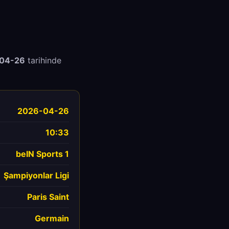
04-26
tarihinde
2026-04-26
10:33
beIN Sports 1
Şampiyonlar Ligi
Paris Saint
Germain