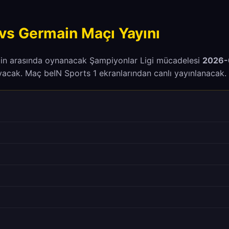
 vs Germain Maçı Yayını
main arasında oynanacak Şampiyonlar Ligi mücadelesi
2026-
yacak. Maç beIN Sports 1 ekranlarından canlı yayınlanacak.