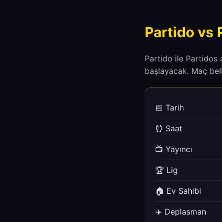
Partido vs 
Partido ile Partido
başlayacak. Maç beIN
📅 Tarih
⏰ Saat
📺 Yayıncı
🏆 Lig
🏠 Ev Sahibi
✈️ Deplasman