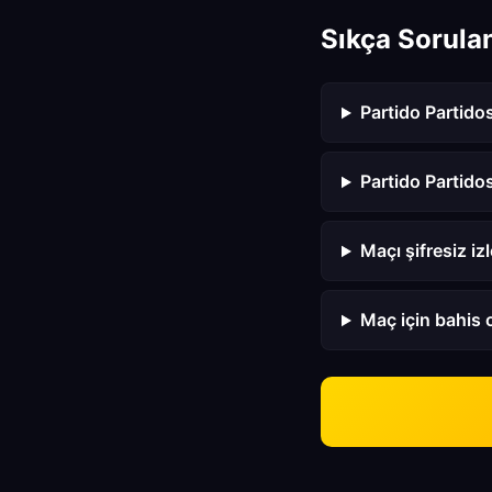
Sıkça Sorula
Partido Partido
Partido Partido
Maçı şifresiz iz
Maç için bahis 