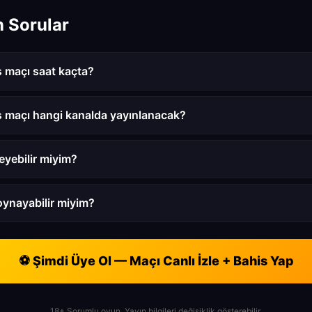
n Sorular
s maçı saat kaçta?
s maçı hangi kanalda yayınlanacak?
leyebilir miyim?
oynayabilir miyim?
⚽ Şimdi Üye Ol — Maçı Canlı İzle + Bahis Yap
18+ Sorumlu oyun. Yayın bilgileri değişiklik gösterebilir.