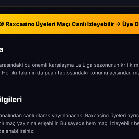
🎯 Raxcasino Üyeleri Maçı Canlı İzleyebilir → Üye O
a
arasındaki bu önemli karşılaşma La Liga sezonunun kritik ma
r. Her iki takımın da puan tablosundaki konumu açısından 
lgileri
nalından canlı olarak yayınlanacak. Raxcasino üyeleri ayrı
nlı maç yayınına erişebilir. Bu sayede hem maçı izleyebilir h
lanabilirsiniz.