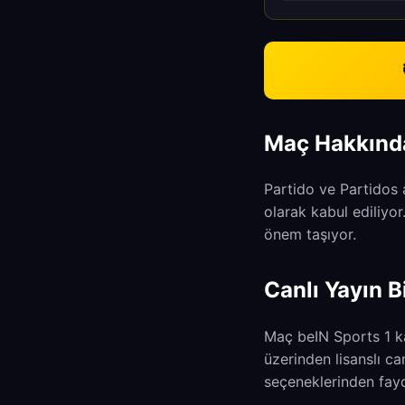
Maç Hakkınd
Partido ve Partidos 
olarak kabul ediliyo
önem taşıyor.
Canlı Yayın Bi
Maç beIN Sports 1 ka
üzerinden lisanslı ca
seçeneklerinden fayda