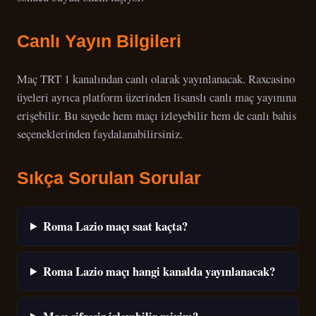
Canlı Yayın Bilgileri
Maç TRT 1 kanalından canlı olarak yayınlanacak. Raxcasino
üyeleri ayrıca platform üzerinden lisanslı canlı maç yayınına
erişebilir. Bu sayede hem maçı izleyebilir hem de canlı bahis
seçeneklerinden faydalanabilirsiniz.
Sıkça Sorulan Sorular
Roma Lazio maçı saat kaçta?
Roma Lazio maçı hangi kanalda yayınlanacak?