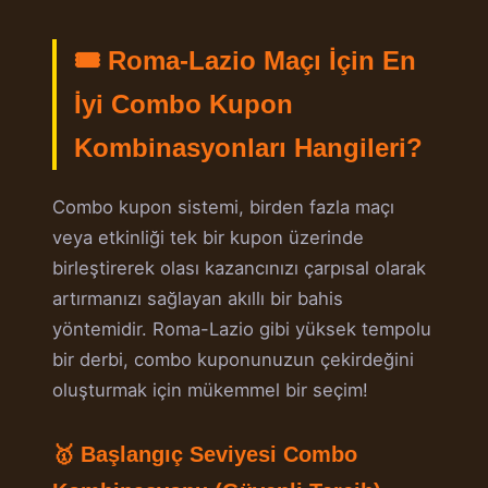
🎟️ Roma-Lazio Maçı İçin En
İyi Combo Kupon
Kombinasyonları Hangileri?
Combo kupon sistemi, birden fazla maçı
veya etkinliği tek bir kupon üzerinde
birleştirerek olası kazancınızı çarpısal olarak
artırmanızı sağlayan akıllı bir bahis
yöntemidir. Roma-Lazio gibi yüksek tempolu
bir derbi, combo kuponunuzun çekirdeğini
oluşturmak için mükemmel bir seçim!
🥇 Başlangıç Seviyesi Combo