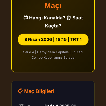
Maçı
📺 Hangi Kanalda? ⏰ Saat
Kaçta?
8 Nisan 2026 | 18:15 | TRT 1
Serie A | Derby della Capitale | En Karlı
Combo Kuponlarınız Burada
📋 Maç Bilgileri
🏆 Lig
Serie A 2025-26