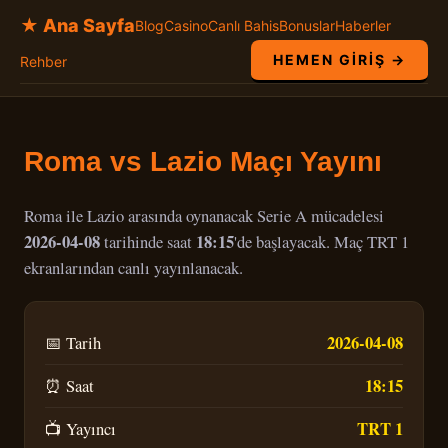
★ Ana Sayfa
Blog
Casino
Canlı Bahis
Bonuslar
Haberler
HEMEN GIRIŞ →
Rehber
Roma vs Lazio Maçı Yayını
Roma ile Lazio arasında oynanacak Serie A mücadelesi
2026-04-08
18:15
tarihinde saat
'de başlayacak. Maç TRT 1
ekranlarından canlı yayınlanacak.
2026-04-08
📅 Tarih
18:15
⏰ Saat
TRT 1
📺 Yayıncı