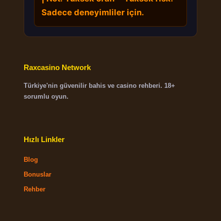
Sadece deneyimliler için.
Raxcasino Network
Türkiye'nin güvenilir bahis ve casino rehberi. 18+
sorumlu oyun.
Hızlı Linkler
Blog
Bonuslar
Rehber