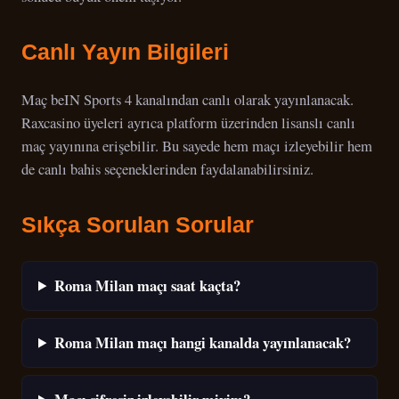
Canlı Yayın Bilgileri
Maç beIN Sports 4 kanalından canlı olarak yayınlanacak.
Raxcasino üyeleri ayrıca platform üzerinden lisanslı canlı
maç yayınına erişebilir. Bu sayede hem maçı izleyebilir hem
de canlı bahis seçeneklerinden faydalanabilirsiniz.
Sıkça Sorulan Sorular
Roma Milan maçı saat kaçta?
Roma Milan maçı hangi kanalda yayınlanacak?