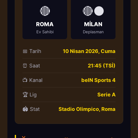
🔴
🔴⚫
ROMA
MİLAN
Ev Sahibi
Deplasman
📅 Tarih
10 Nisan 2026, Cuma
⏰ Saat
21:45 (TSİ)
📺 Kanal
beIN Sports 4
🏆 Lig
Serie A
🏟️ Stat
Stadio Olimpico, Roma