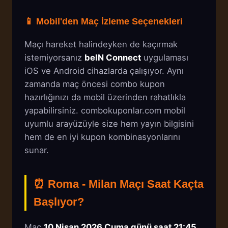
📱 Mobil'den Maç İzleme Seçenekleri
Maçı hareket halindeyken de kaçırmak
istemiyorsanız
beIN Connect
uygulaması
iOS ve Android cihazlarda çalışıyor. Aynı
zamanda maç öncesi combo kupon
hazırlığınızı da mobil üzerinden rahatlıkla
yapabilirsiniz. combokuponlar.com mobil
uyumlu arayüzüyle size hem yayın bilgisini
hem de en iyi kupon kombinasyonlarını
sunar.
⏰ Roma - Milan Maçı Saat Kaçta
Başlıyor?
Maç
10 Nisan 2026 Cuma günü saat 21:45