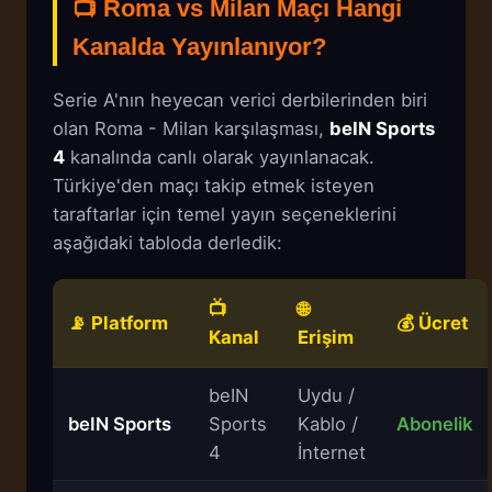
📺 Roma vs Milan Maçı Hangi
Kanalda Yayınlanıyor?
Serie A'nın heyecan verici derbilerinden biri
olan Roma - Milan karşılaşması,
beIN Sports
4
kanalında canlı olarak yayınlanacak.
Türkiye'den maçı takip etmek isteyen
taraftarlar için temel yayın seçeneklerini
aşağıdaki tabloda derledik:
📺
🌐
📡 Platform
💰 Ücret
Kanal
Erişim
beIN
Uydu /
beIN Sports
Sports
Kablo /
Abonelik
4
İnternet