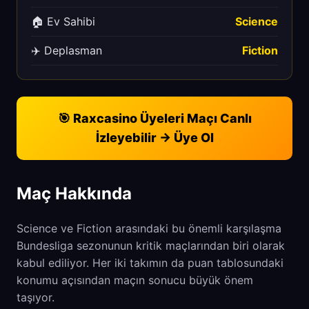
🏠 Ev Sahibi
Science
✈️ Deplasman
Fiction
🎯 Raxcasino Üyeleri Maçı Canlı
İzleyebilir → Üye Ol
Maç Hakkında
Science ve Fiction arasındaki bu önemli karşılaşma
Bundesliga sezonunun kritik maçlarından biri olarak
kabul ediliyor. Her iki takımın da puan tablosundaki
konumu açısından maçın sonucu büyük önem
taşıyor.