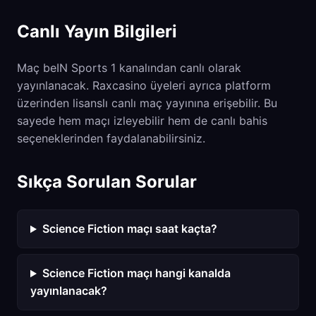
Canlı Yayın Bilgileri
Maç beIN Sports 1 kanalından canlı olarak
yayınlanacak. Raxcasino üyeleri ayrıca platform
üzerinden lisanslı canlı maç yayınına erişebilir. Bu
sayede hem maçı izleyebilir hem de canlı bahis
seçeneklerinden faydalanabilirsiniz.
Sıkça Sorulan Sorular
Science Fiction maçı saat kaçta?
Science Fiction maçı hangi kanalda
yayınlanacak?