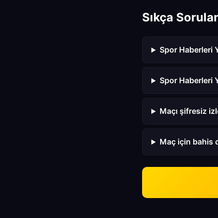
Sıkça Sorula
Spor Haberleri 
Spor Haberleri 
Maçı şifresiz iz
Maç için bahis 