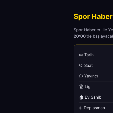
Spor Haberl
Spor Haberleri ile 
20:00
'de başlayacak
📅 Tarih
⏰ Saat
📺 Yayıncı
🏆 Lig
🏠 Ev Sahibi
✈️ Deplasman