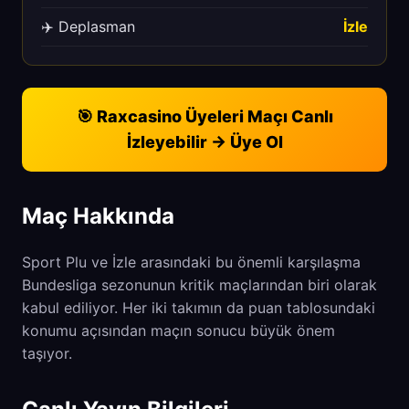
✈️ Deplasman
İzle
🎯 Raxcasino Üyeleri Maçı Canlı
İzleyebilir → Üye Ol
Maç Hakkında
Sport Plu ve İzle arasındaki bu önemli karşılaşma
Bundesliga sezonunun kritik maçlarından biri olarak
kabul ediliyor. Her iki takımın da puan tablosundaki
konumu açısından maçın sonucu büyük önem
taşıyor.