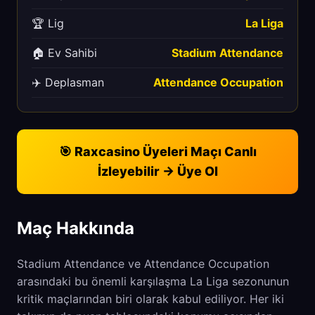
🏆 Lig
La Liga
🏠 Ev Sahibi
Stadium Attendance
✈️ Deplasman
Attendance Occupation
🎯 Raxcasino Üyeleri Maçı Canlı
İzleyebilir → Üye Ol
Maç Hakkında
Stadium Attendance ve Attendance Occupation
arasındaki bu önemli karşılaşma La Liga sezonunun
kritik maçlarından biri olarak kabul ediliyor. Her iki