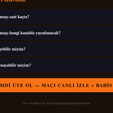
 maçı saat kaçta?
 maçı hangi kanalda yayınlanacak?
eyebilir miyim?
ynayabilir miyim?
IMDI ÜYE OL — MAÇI CANLI İZLE + BAHIS
18+ Sorumlu oyun. Yayın bilgileri değişiklik gösterebilir.