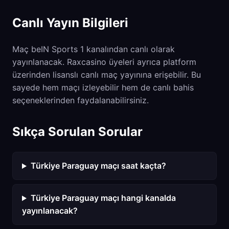
Canlı Yayın Bilgileri
Maç beIN Sports 1 kanalından canlı olarak
yayınlanacak. Raxcasino üyeleri ayrıca platform
üzerinden lisanslı canlı maç yayınına erişebilir. Bu
sayede hem maçı izleyebilir hem de canlı bahis
seçeneklerinden faydalanabilirsiniz.
Sıkça Sorulan Sorular
Türkiye Paraguay maçı saat kaçta?
Türkiye Paraguay maçı hangi kanalda
yayınlanacak?