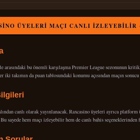
SINO ÜYELERI MAÇI CANLI İZLEYEBILIR
a
le arasındaki bu önemli karşılaşma Premier League sezonunun kritik
Her iki takımın da puan tablosundaki konumu açısından maçın sonucu
lgileri
ından canlı olarak yayınlanacak. Raxcasino üyeleri ayrıca platform ü
. Bu sayede hem maçı izleyebilir hem de canlı bahis seçeneklerinden f
n Sorular