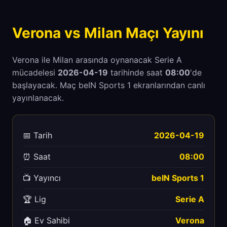
Verona vs Milan Maçı Yayını
Verona ile Milan arasında oynanacak Serie A
mücadelesi
2026-04-19
tarihinde saat
08:00
'de
başlayacak. Maç beIN Sports 1 ekranlarından canlı
yayınlanacak.
📅 Tarih
2026-04-19
⏰ Saat
08:00
📺 Yayıncı
beIN Sports 1
🏆 Lig
Serie A
🏠 Ev Sahibi
Verona