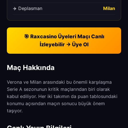
✈️ Deplasman
Milan
🎯 Raxcasino Üyeleri Maçı Canlı
İzleyebilir → Üye Ol
Maç Hakkında
Verona ve Milan arasındaki bu önemli karşılaşma
Serie A sezonunun kritik maçlarından biri olarak
kabul ediliyor. Her iki takımın da puan tablosundaki
konumu açısından maçın sonucu büyük önem
taşıyor.