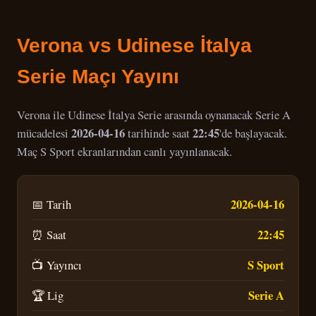
Verona vs Udinese İtalya
Serie Maçı Yayını
Verona ile Udinese İtalya Serie arasında oynanacak Serie A
2026-04-16
22:45
mücadelesi
tarihinde saat
'de başlayacak.
Maç S Sport ekranlarından canlı yayınlanacak.
2026-04-16
📅 Tarih
22:45
⏰ Saat
S Sport
📺 Yayıncı
Serie A
🏆 Lig