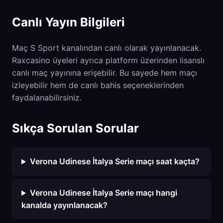
Canlı Yayın Bilgileri
Maç S Sport kanalından canlı olarak yayınlanacak.
Raxcasino üyeleri ayrıca platform üzerinden lisanslı
canlı maç yayınına erişebilir. Bu sayede hem maçı
izleyebilir hem de canlı bahis seçeneklerinden
faydalanabilirsiniz.
Sıkça Sorulan Sorular
Verona Udinese İtalya Serie maçı saat kaçta?
Verona Udinese İtalya Serie maçı hangi
kanalda yayınlanacak?