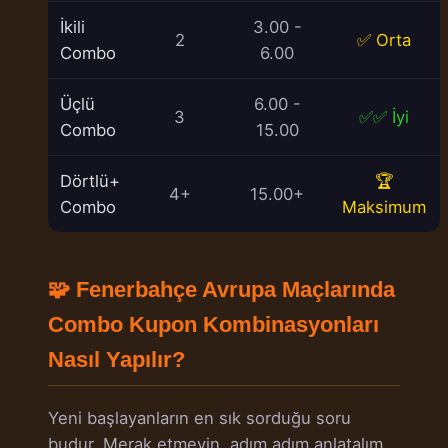
İkili
3.00 -
2
✅ Orta
Combo
6.00
Üçlü
6.00 -
3
✅✅ İyi
Combo
15.00
Dörtlü+
🏆
4+
15.00+
Combo
Maksimum
🧩 Fenerbahçe Avrupa Maçlarında
Combo Kupon Kombinasyonları
Nasıl Yapılır?
Yeni başlayanların en sık sorduğu soru
budur. Merak etmeyin, adım adım anlatalım.