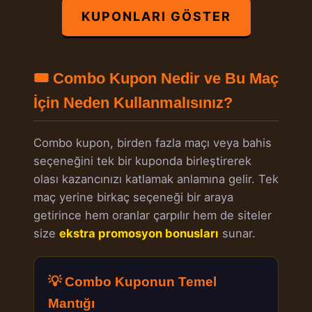
KUPONLARI GÖSTER
🎟️ Combo Kupon Nedir ve Bu Maç
İçin Neden Kullanmalısınız?
Combo kupon, birden fazla maçı veya bahis
seçeneğini tek bir kuponda birleştirerek
olası kazancınızı katlamak anlamına gelir. Tek
maç yerine birkaç seçeneği bir araya
getirince hem oranlar çarpılır hem de siteler
size
ekstra promosyon bonusları
sunar.
💡 Combo Kuponun Temel
Mantığı