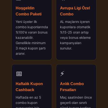
Hoşgeldin
Avrupa Ligi Özel
Combo Paketi
Combo
Yeni üyeler ilk
AL maçlarını içeren
combo kuponlarında
kuponlara otomatik
%100'e varan bonus
%15-25 oran artışı
kazanabilir.
veya bonus ekleme
Genellikle minimum
kampanyaları
3 maçlı kupon şartı
sunulur.
aranır.
📅
⚡
Haftalık Kupon
Anlık Combo
Cashback
Fırsatları
Haftada en az 5
Maç saatinden önce
combo kupon
geçerli olan sınırlı
oynayanlar için
süreli kupon kodları.