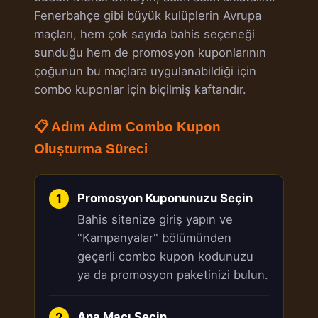
Fenerbahçe gibi büyük kulüplerin Avrupa
maçları, hem çok sayıda bahis seçeneği
sunduğu hem de promosyon kuponlarının
çoğunun bu maçlara uygulanabildiği için
combo kuponlar için biçilmiş kaftandır.
📋 Adım Adım Combo Kupon
Oluşturma Süreci
Promosyon Kuponunuzu Seçin
1
Bahis sitenize giriş yapın ve
"Kampanyalar" bölümünden
geçerli combo kupon kodunuzu
ya da promosyon paketinizi bulun.
Ana Maçı Seçin
2