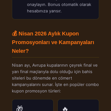
onaylayın. Bonus otomatik olarak
hesabınıza yansır.
💰 Nisan 2026 Aylık Kupon
Promosyonları ve Kampanyaları
Neler?
Nisan ayı, Avrupa kupalarının çeyrek final ve
yarı final maçlarıyla dolu olduğu için bahis
siteleri bu dönemde en cömert
kampanyalarını sunar. İşte en popüler combo
kupon promosyon türleri:
🎁
🔥