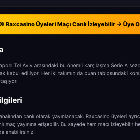
🎯 Raxcasino Üyeleri Maçı Canlı İzleyebilir → Üye O
a
apoel Tel Aviv arasındaki bu önemli karşılaşma Serie A sezo
rak kabul ediliyor. Her iki takımın da puan tablosundaki ko
aşıyor.
lgileri
nalından canlı olarak yayınlanacak. Raxcasino üyeleri ayrı
nlı maç yayınına erişebilir. Bu sayede hem maçı izleyebilir h
lanabilirsiniz.