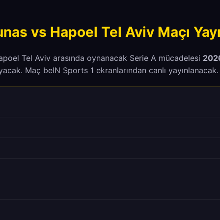
unas vs Hapoel Tel Aviv Maçı Yayı
Hapoel Tel Aviv arasında oynanacak Serie A mücadelesi
202
yacak. Maç beIN Sports 1 ekranlarından canlı yayınlanacak.